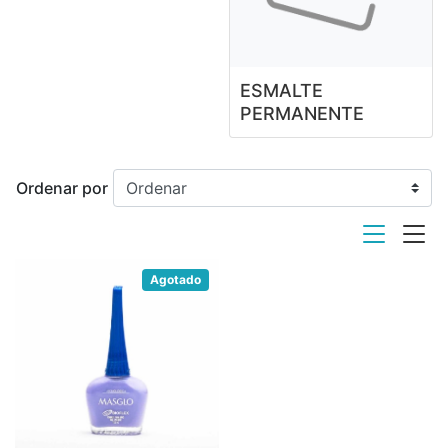
ESMALTE
PERMANENTE
Ordenar por
viewmode list
viewmode
Agotado