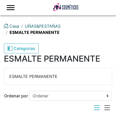
logo
Casa
UÑAS&PESTAÑAS
ESMALTE PERMANENTE
Categorias
ESMALTE PERMANENTE
ESMALTE PERMANENTE
Ordenar por
viewmode list
viewmode