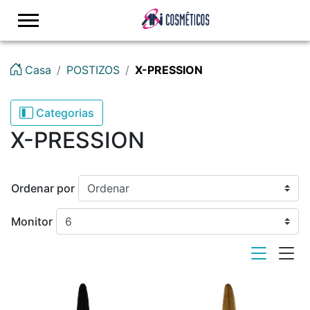
logo
Casa
POSTIZOS
X-PRESSION
Categorias
X-PRESSION
Ordenar por
Monitor
viewmode list
viewmode