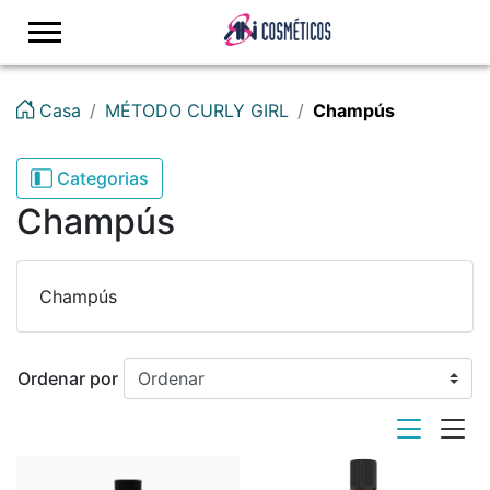
logo
Casa
MÉTODO CURLY GIRL
Champús
Categorias
Champús
Champús
Ordenar por
viewmode list
viewmode